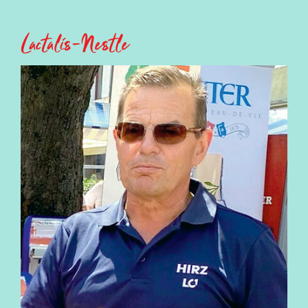
SPAR ist ein ganz wichtiger Kunde für Emmi im
Lactalis-Nestlé
Schweizer Retailmarkt. SPAR listet unsere
innovativen und qualitativ hochwertigen Emmi
Markenprodukte und verteilt diese in der ganzen
Schweiz. Das ermöglicht uns, unsere Marke
national breiter zu lancieren.
VON WELCHEN VORTEILEN PROFITIERT
EMMI DURCH SPAR?
SPAR bietet ein breites Sortiment an von Milch,
Butter und Rahm über Joghurt bis hin zu Quark,
Milchmischgetränken und Käse. Sämtliche dieser
Produktkategorien haben wir bei SPAR im
Sortiment gelistet. Somit kann SPAR seine