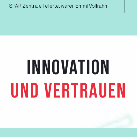
SPAR Zentrale lieferte, waren Emmi Vollrahm,
Emmi Halbrahm, Emmi Vollmilch, Floralp Butter,
Die Butter und Micao Choco Drink.
WAS SCHÄTZEN SIE AN DER
ZUSAMMENARBEIT MIT SPAR?
INNOVATION
Wir pflegen mit SPAR schon immer eine sehr gute
Zusammenarbeit und einen regelmässigen
UND VERTRAUEN
Austausch auf Augenhöhe. Wir schätzen, dass
SPAR und vor allem SPAR express unsere starken
Marken wie Emmi Caffè Latte, Emmi Energy Milk,
Good Day Milch, Luzerner Rahmkäse und
Kaltbach Käse im Sortiment haben.
WELCHE BEDEUTUNG HAT SPAR FÜR EMMI?