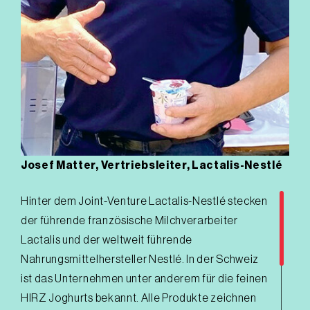
Kunden jeden Tag mit dem «Genuss von ganzen
Herzen» von Emmi verwöhnen.
WELCHES SIND IHRE MEISTVERKAUFTEN
PRODUKTE BEI SPAR?
Emmi Caffè Latte Macchiato, Emmi Vollmilch und
«Die Butter Model»
Josef Matter, Vertriebsleiter, Lactalis-Nestlé
Hinter dem Joint-Venture Lactalis-Nestlé stecken
der führende französische Milchverarbeiter
Lactalis und der weltweit führende
Nahrungsmittelhersteller Nestlé. In der Schweiz
ist das Unternehmen unter anderem für die feinen
HIRZ Joghurts bekannt. Alle Produkte zeichnen