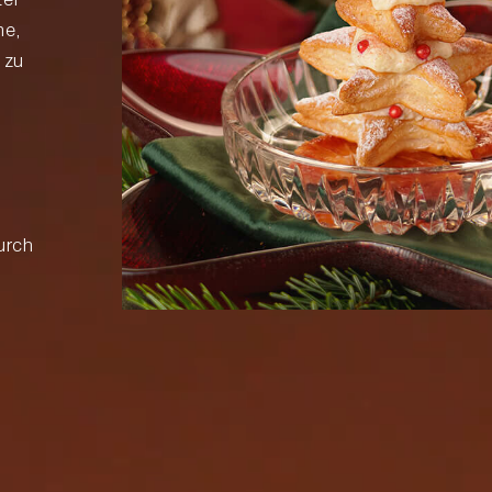
me,
 zu
urch