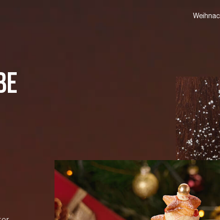
Weihnach
BE
ter